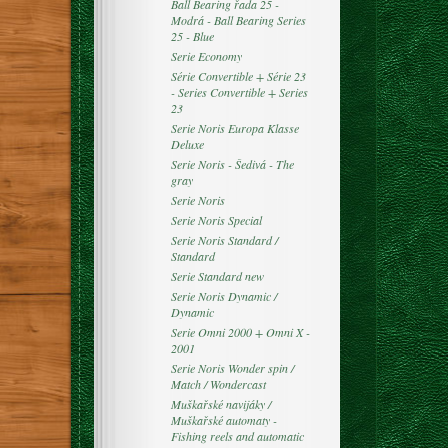
Ball Bearing řada 25 -
Modrá - Ball Bearing Series
25 - Blue
Serie Economy
Série Convertible + Série 23
- Series Convertible + Series
23
Serie Noris Europa Klasse
Deluxe
Serie Noris - Šedivá - The
gray
Serie Noris
Serie Noris Special
Serie Noris Standard /
Standard
Serie Standard new
Serie Noris Dynamic /
Dynamic
Serie Omni 2000 + Omni X -
2001
Serie Noris Wonder spin /
Match / Wondercast
Muškařské navijáky /
Muškařské automaty -
Fishing reels and automatic