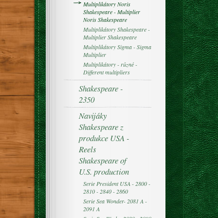
Multiplikátory Noris
Shakespeare - Multiplier
Noris Shakespeare
Multiplikátory Shakespeare -
Multiplier Shakespeare
Multiplikátory Sigma - Sigma
Multiplier
Multiplikátory - různé -
Different multipliers
Shakespeare -
2350
Navijáky
Shakespeare z
produkce USA -
Reels
Shakespeare of
U.S. production
Serie President USA - 2800 -
2810 - 2840 - 2860
Serie Sea Wonder- 2081 A -
2091 A