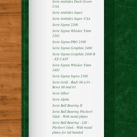
Serie Ambidex Dark Green
USA
Serie Ambidex Super
Serie Ambidex Super USA
Serie Sigma 2200
Serie Sigma Whisker Titan
2201
Serie Sigma PRO 2300
Serie Sigma Graphite 2400
Serie Sigma Graphite 2400 B
- EZ CAST
Serie Sigma Whisker Titan
2401
Serie Sigma Supra 2500
Serie Gold - Řady 00 a 01 -
Rows 00 and 01
Serie Silber
Serie Alpha
Serie Ball Bearing II
Serie Ball Bearing Plechový
štítek - With metal plates
Serie Ball Bearing - LH -
Plechový štítek - With metal
plates for left handed