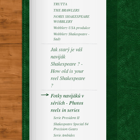
TRUTTA
THE BRAWLERS
NORIS SHAKESPEARE
WOBBLERY
Wobblery USA produkce
Wobblery Shakespeare -
Sady
Jak starý je váš
naviják
Shakespeare ? -
How old is your
reel Shakespeare
?
Fotky navijáků v
sériích - Photos
reels in series
Serie President II
Shakespeare Special 84
Precision Gears
Serie Ambidex