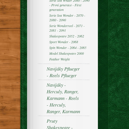
Serie Sea Wnder 2080 - 2090
- První generace - First
generation
Serie Sea Wonder - 2070 -
2080 - 2090
Serie Wonderreel - 2071 -
2081 - 2091
Shakespeare 2052 - 2062
Sport Wonder - 2068
Spin Wonder - 2064 - 2065
Model Shakespeare 2000
Feather Weight
Navijáky Pflueger
- Reels Pflueger
Navijáky -
Herculy, Ranger,
Karmann - Reels
- Herculy,
Ranger, Karmann
Pruty
Shakespeare -