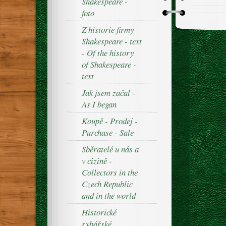
Shakespeare -
foto
Z historie firmy
Shakespeare - text
- Of the history
of Shakespeare -
text
Jak jsem začal -
As I began
Koupě - Prodej -
Purchase - Sale
Sběratelé u nás a
v cizině -
Collectors in the
Czech Republic
and in the world
Historické
rybářské