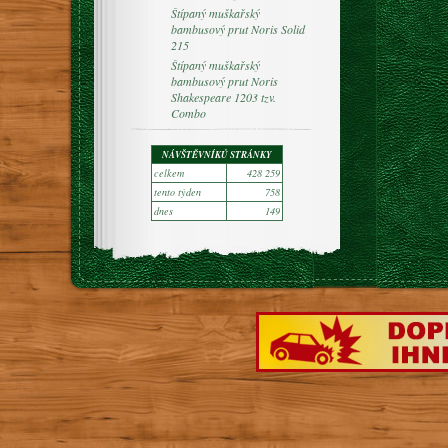
Štípaný muškařský
bambusový prut Noris Solid
215
Štípaný muškařský
bambusový prut Noris
Shakespeare 1203 tzv.
Combo
NÁVŠTĚVNÍKŮ STRÁNKY
celkem
428 259
tento týden
758
dnes
149