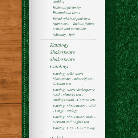
clothing
Reklamní předměty -
Promotional Items
Různé rybářské potřeby a
zajímavosti - Various fishing
articles and attractions
Návnady - Bait
Katalogy
Shakespeare -
Shakespeare
Catalogs
Katalogy velké Noris
Shakespeare - německý text -
German text
Katalogy Noris Shakespeare
malé - německý text -
catalogs small - German text
Katalogy Shakespeare - velké
- Large Catalogs
Katalogy Shakespeare malé -
German and English text
Katalogy USA - US Catalogs