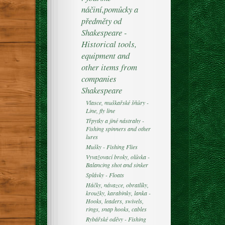
náčiní,pomůcky a
předměty od
Shakespeare -
Historical tools,
equipment and
other items from
companies
Shakespeare
Vlasce, muškařské šňůry -
Line, fly line
Třpytky a jiné nástrahy -
Fishing spinners and other
lures
Mušky - Fishing Flies
Vyvažovací broky, olůvka -
Balancing shot and sinker
Splávky - Floats
Háčky, návazce, obratlíky,
kroužky, karabinky, lanka -
Hooks, leaders, swivels,
rings, snap hooks, cables
Rybářské oděvy - Fishing