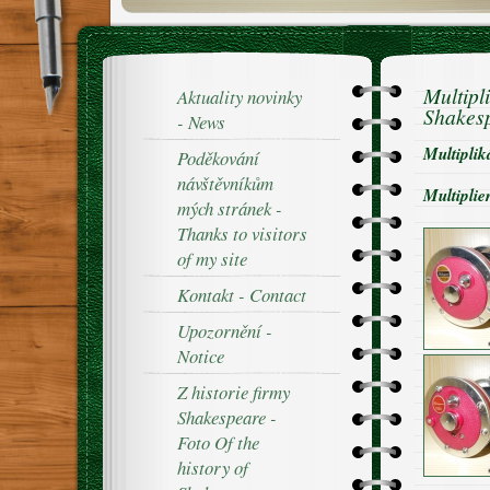
Multipl
Aktuality novinky
Shakes
- News
Multiplik
Poděkování
návštěvníkům
Multiplie
mých stránek -
Thanks to visitors
of my site
Kontakt - Contact
Upozornění -
Notice
Z historie firmy
Shakespeare -
Foto Of the
history of