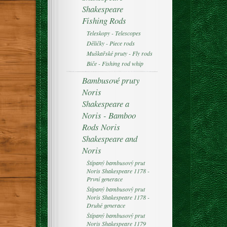
Shakespeare
Fishing Rods
Teleskopy - Telescopes
Děličky - Piece rods
Muškařské pruty - Fly rods
Biče - Fishing rod whip
Bambusové pruty
Noris
Shakespeare a
Noris - Bamboo
Rods Noris
Shakespeare and
Noris
Štípaný bambusový prut
Noris Shakespeare 1178 -
První generace
Štípaný bambusový prut
Noris Shakespeare 1178 -
Druhé generace
Štípaný bambusový prut
Noris Shakespeare 1179