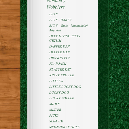
Wobblery -
Wobblers
BIG S
BIG S - HAKER
BIG S - Vario - Nastavitelný -
Adjusted
DEEP DIVING PIKE-
GETUM
DAPPER DAN
DEEPER DAN
DRAGON FLY
FLAP JACK
KLATTER KAT
KRAZY KRITTER
LITTLE S
LITTLE LUCKY DOG
LUCKY DOG
LUCKY POPPER
MIDI S
MISTER
PICKY
SLIM JIM
SWIMMING MOUSE