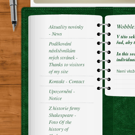
Wobble
Aktuality novinky
- News
V této se
řad, aby 
Poděkování
návštěvníkům
In this se
mých stránek -
individual
Thanks to visitors
of my site
Není vlož
Kontakt - Contact
Upozornění -
Notice
Z historie firmy
Shakespeare -
Foto Of the
history of