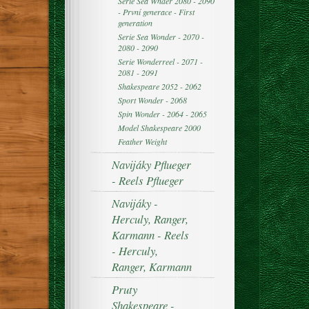
Serie Sea Wnder 2080 - 2090
- První generace - First
generation
Serie Sea Wonder - 2070 -
2080 - 2090
Serie Wonderreel - 2071 -
2081 - 2091
Shakespeare 2052 - 2062
Sport Wonder - 2068
Spin Wonder - 2064 - 2065
Model Shakespeare 2000
Feather Weight
Navijáky Pflueger
- Reels Pflueger
Navijáky -
Herculy, Ranger,
Karmann - Reels
- Herculy,
Ranger, Karmann
Pruty
Shakespeare -