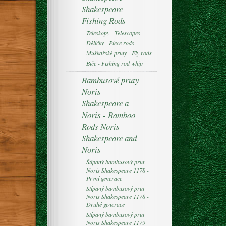
Shakespeare
Fishing Rods
Teleskopy - Telescopes
Děličky - Piece rods
Muškařské pruty - Fly rods
Biče - Fishing rod whip
Bambusové pruty
Noris
Shakespeare a
Noris - Bamboo
Rods Noris
Shakespeare and
Noris
Štípaný bambusový prut
Noris Shakespeare 1178 -
První generace
Štípaný bambusový prut
Noris Shakespeare 1178 -
Druhé generace
Štípaný bambusový prut
Noris Shakespeare 1179