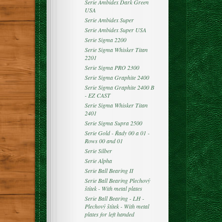
Serie Ambidex Dark Green
USA
Serie Ambidex Super
Serie Ambidex Super USA
Serie Sigma 2200
Serie Sigma Whisker Titan
2201
Serie Sigma PRO 2300
Serie Sigma Graphite 2400
Serie Sigma Graphite 2400 B
- EZ CAST
Serie Sigma Whisker Titan
2401
Serie Sigma Supra 2500
Serie Gold - Řady 00 a 01 -
Rows 00 and 01
Serie Silber
Serie Alpha
Serie Ball Bearing II
Serie Ball Bearing Plechový
štítek - With metal plates
Serie Ball Bearing - LH -
Plechový štítek - With metal
plates for left handed