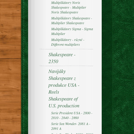
Multiplikátory Noris
Shakespeare - Multiplier
Noris Shakespeare
Multiplikátory Shakespeare -
Multiplier Shakespeare
Multiplikátory Sigma - Sigma
Multiplier
Multiplikátory - různé -
Different multipliers
Shakespeare -
2350
Navijáky
Shakespeare z
produkce USA -
Reels
Shakespeare of
U.S. production
Serie President USA - 2800 -
2810 - 2840 - 2860
Serie Sea Wonder- 2081 A -
2091 A