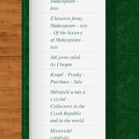
Shakespeare -
foto
Z historie firmy
Shakespeare - text
- Of the history
of Shakespeare -
text
Jak jsem začal -
As I began
Koupě - Prodej -
Purchase - Sale
Sběratelé u nás a
v cizině -
Collectors in the
Czech Republic
and in the world
Historické
rybářské