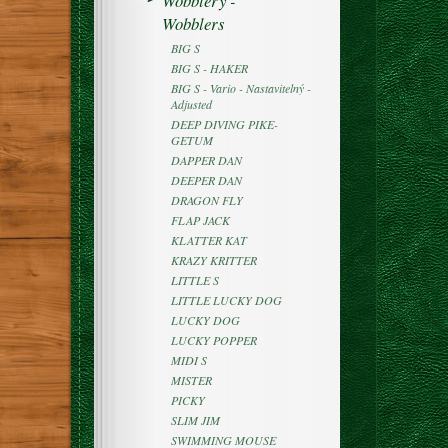
Wobblery -
Wobblers
BIG S
BIG S - HAKER
BIG S - Vario - Nastavitelný -
Adjusted
DEEP DIVING PIKE-
GETUM
DAPPER DAN
DEEPER DAN
DRAGON FLY
FLAP JACK
KLATTER KAT
KRAZY KRITTER
LITTLE S
LITTLE LUCKY DOG
LUCKY DOG
LUCKY POPPER
MIDI S
MISTER
PICKY
SLIM JIM
SWIMMING MOUSE