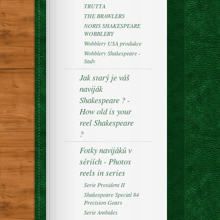
TRUTTA
THE BRAWLERS
NORIS SHAKESPEARE
WOBBLERY
Wobblery USA produkce
Wobblery Shakespeare -
Sady
Jak starý je váš
naviják
Shakespeare ? -
How old is your
reel Shakespeare
?
Fotky navijáků v
sériích - Photos
reels in series
Serie President II
Shakespeare Special 84
Precision Gears
Serie Ambidex