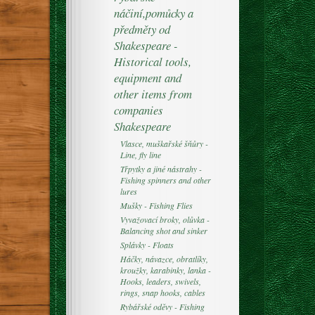
náčiní,pomůcky a
předměty od
Shakespeare -
Historical tools,
equipment and
other items from
companies
Shakespeare
Vlasce, muškařské šňůry -
Line, fly line
Třpytky a jiné nástrahy -
Fishing spinners and other
lures
Mušky - Fishing Flies
Vyvažovací broky, olůvka -
Balancing shot and sinker
Splávky - Floats
Háčky, návazce, obratlíky,
kroužky, karabinky, lanka -
Hooks, leaders, swivels,
rings, snap hooks, cables
Rybářské oděvy - Fishing