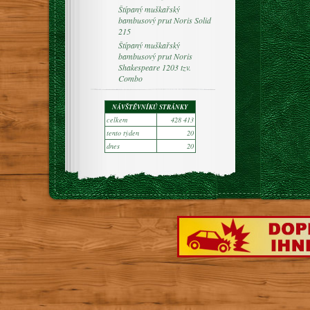
Štípaný muškařský
bambusový prut Noris Solid
215
Štípaný muškařský
bambusový prut Noris
Shakespeare 1203 tzv.
Combo
NÁVŠTĚVNÍKŮ STRÁNKY
celkem
428 413
tento týden
20
dnes
20