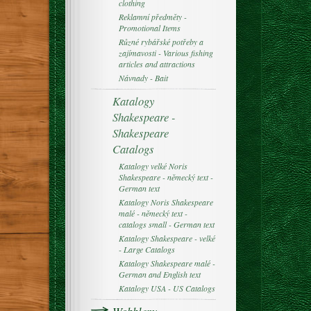
clothing
Reklamní předměty -
Promotional Items
Různé rybářské potřeby a
zajímavosti - Various fishing
articles and attractions
Návnady - Bait
Katalogy
Shakespeare -
Shakespeare
Catalogs
Katalogy velké Noris
Shakespeare - německý text -
German text
Katalogy Noris Shakespeare
malé - německý text -
catalogs small - German text
Katalogy Shakespeare - velké
- Large Catalogs
Katalogy Shakespeare malé -
German and English text
Katalogy USA - US Catalogs