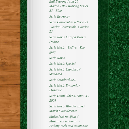
Ball Bearing řada 25 -
Modrá - Ball Bearing Series
25 - Blue
Serie Economy
Série Convertible + Série 23
- Series Convertible + Series
23
Serie Noris Europa Klasse
Deluxe
Serie Noris - Šedivá - The
gray
Serie Noris
Serie Noris Special
Serie Noris Standard /
Standard
Serie Standard new
Serie Noris Dynamic /
Dynamic
Serie Omni 2000 + Omni X -
2001
Serie Noris Wonder spin /
Match / Wondercast
Muškařské navijáky /
Muškařské automaty -
Fishing reels and automatic