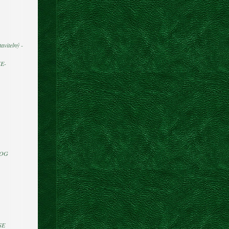
avitelný -
E-
DOG
SE