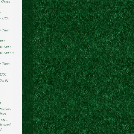
k Green
r
er USA
r Titan
300
te 2400
te 2400 B
r Titan
2500
0 a 01 -
I
Plechový
lates
- LH -
th metal
ed