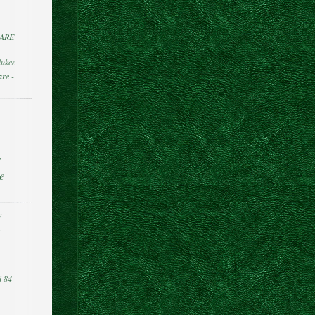
ARE
ukce
re -
r
e
v
s
l 84