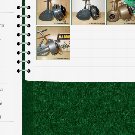
ext
-
-
 -
 a
he
d