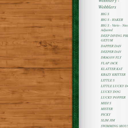
Wobblery -
Wobblers
BIG S
BIG S - HAKER
BIG S - Vario - Nast
Adjusted
DEEP DIVING PIK
GETUM
DAPPER DAN
DEEPER DAN
DRAGON FLY
FLAP JACK
KLATTER KAT
KRAZY KRITTER
LITTLE S
LITTLE LUCKY 
LUCKY DOG
LUCKY POPPER
MIDI S
MISTER
PICKY
SLIM JIM
SWIMMING MOU