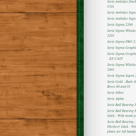
Serie Ambidex Dar
USA
Serie Ambidex Supe
Serie Ambidex Sup
Serie Sigma 2200
Serie Sigma Whiske
2201
Serie Sigma PRO 2
Serie Sigma Graphi
Serie Sigma Graphi
- EZ CAST
Serie Sigma Whiske
2401
Serie Sigma Supra 
Serie Gold - Řady 0
Rows 00 and 01
Serie Silber
Serie Alpha
Serie Ball Bearing I
Serie Ball Bearing 
štítek - With metal p
Serie Ball Bearing 
Plechový štítek - Wi
plates for left hand