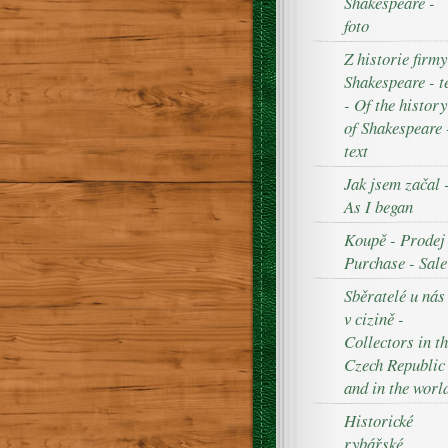
Shakespeare -
foto
Z historie firmy
Shakespeare - t
- Of the history
of Shakespeare 
text
Jak jsem začal 
As I began
Koupě - Prodej
Purchase - Sale
Sběratelé u nás
v cizině -
Collectors in t
Czech Republic
and in the worl
Historické
rybářské