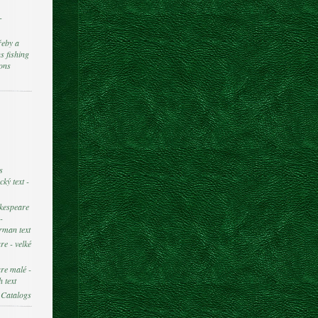
-
řeby a
s fishing
ions
s
ký text -
kespeare
-
rman text
e - velké
re malé -
 text
 Catalogs