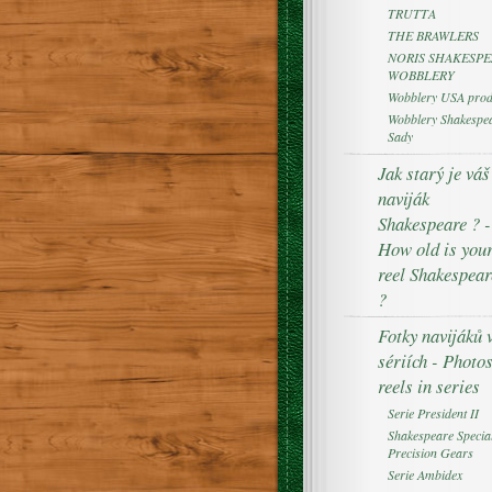
TRUTTA
THE BRAWLERS
NORIS SHAKESPE
WOBBLERY
Wobblery USA prod
Wobblery Shakespea
Sady
Jak starý je váš
naviják
Shakespeare ? -
How old is you
reel Shakespear
?
Fotky navijáků 
sériích - Photo
reels in series
Serie President II
Shakespeare Specia
Precision Gears
Serie Ambidex