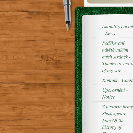
Aktuality novin
- News
Poděkování
návštěvníkům
mých stránek -
Thanks to visit
of my site
Kontakt - Cont
Upozornění -
Notice
Z historie firmy
Shakespeare -
Foto Of the
history of