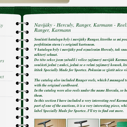
Navijáky - Herculy, Ranger, Karmann - Reels
ky
Ranger, Karmann
Součástí katalogu byly i navijáky Ranger, kterého se mi po
perfektním stavu i s originál kartonem.
V katalogu byly i navijáky pod označením Herculy, tak sna
některý sehnat.
Do této sekce jsem zařadil i velice zajímavý naviják Karman
ors
součástí jedné z aukcí, jedná se o velmi zajímavý kousek, 
štítek Specially Made for Sportex. Pokusím se zjistit něco ví
act
The catalog also included Ranger reels, which I managed to
with the original cardboard.
In the catalog were also reels under the name Hercula, so h
them.
In this section I have included a very interesting reel Kar
part of one of the auctions, it is a very interesting piece, wh
label Specially Made for Sportex. I'll try to find out more.