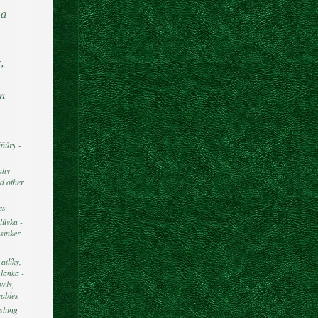
 a
,
om
ňůry -
ahy -
d other
es
lůvka -
sinker
atlíky,
 lanka -
vels,
cables
shing