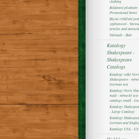
clothing
Reklamní předměty 
Promotional Items
Různé rybářské pot
zajímavosti - Variou
articles and attract
Návnady - Bait
Katalogy
Shakespeare -
Shakespeare
Catalogs
Katalogy velké Nori
Shakespeare - němec
German text
Katalogy Noris Sha
malé - německý text 
catalogs small - Ge
Katalogy Shakespear
- Large Catalogs
Katalogy Shakespea
German and English
Katalogy USA - US