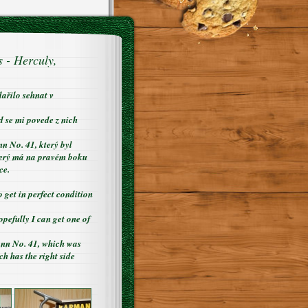
 - Herculy,
dařilo sehnat v
d se mi povede z nich
n No. 41, který byl
který má na pravém boku
ce.
 get in perfect condition
opefully I can get one of
mann No. 41, which was
ich has the right side