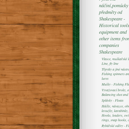
náčiní,pomůcky
předměty od
Shakespeare -
Historical tools
equipment and
other items fr
companies
Shakespeare
Vlasce, muškařské š
Line, fly line
Třpytky a jiné nástr
Fishing spinners an
lures
Mušky - Fishing Fli
Vyvažovací broky, o
Balancing shot and 
Splávky - Floats
Háčky, návazce, obr
kroužky, karabinky,
Hooks, leaders, swi
rings, snap hooks, 
Rybářské oděvy - Fi