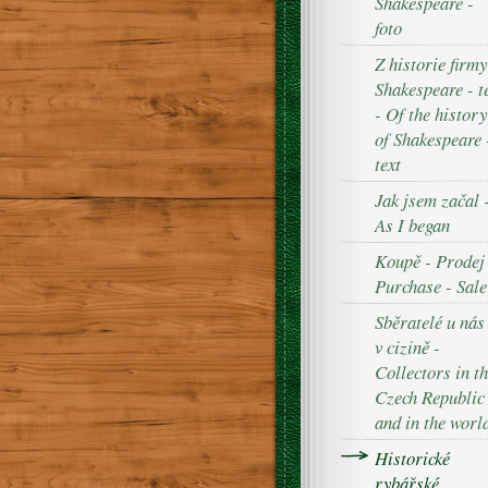
Shakespeare -
foto
Z historie firmy
Shakespeare - t
- Of the history
of Shakespeare 
text
Jak jsem začal 
As I began
Koupě - Prodej
Purchase - Sale
Sběratelé u nás
v cizině -
Collectors in t
Czech Republic
and in the worl
Historické
rybářské