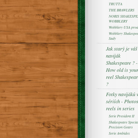
TRUTTA
THE BRAWLERS
NORIS SHAKESPE
WOBBLERY
Wobblery USA prod
Wobblery Shakespea
Sady
Jak starý je váš
naviják
Shakespeare ? -
How old is you
reel Shakespear
?
Fotky navijáků 
sériích - Photo
reels in series
Serie President II
Shakespeare Specia
Precision Gears
Serie Ambidex