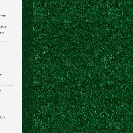
ARE
ukce
re -
r
e
v
s
l 84