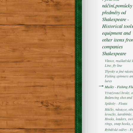
náčiní,pomůcky
předměty od
Shakespeare -
Historical tools
equipment and
other items fr
companies
Shakespeare
Vlasce, muškařské š
Line, fly line
Třpytky a jiné nástr
Fishing spinners an
lures
Mušky - Fishing Fli
Vyvažovací broky, o
Balancing shot and 
Splávky - Floats
Háčky, návazce, obr
kroužky, karabinky,
Hooks, leaders, swi
rings, snap hooks, 
Rybářské oděvy - Fi