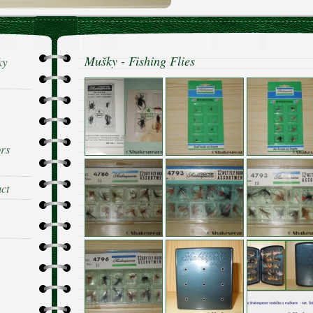
Mušky - Fishing Flies
ky
ors
act