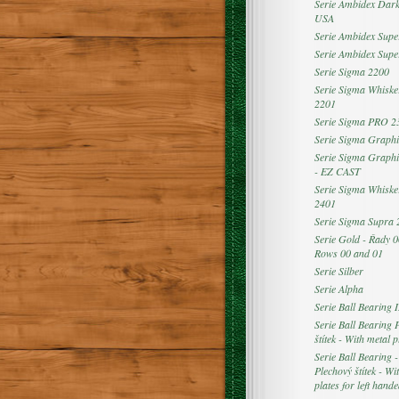
Serie Ambidex Dar
USA
Serie Ambidex Supe
Serie Ambidex Sup
Serie Sigma 2200
Serie Sigma Whiske
2201
Serie Sigma PRO 2
Serie Sigma Graphi
Serie Sigma Graphi
- EZ CAST
Serie Sigma Whiske
2401
Serie Sigma Supra 
Serie Gold - Řady 0
Rows 00 and 01
Serie Silber
Serie Alpha
Serie Ball Bearing I
Serie Ball Bearing 
štítek - With metal p
Serie Ball Bearing 
Plechový štítek - Wi
plates for left hand