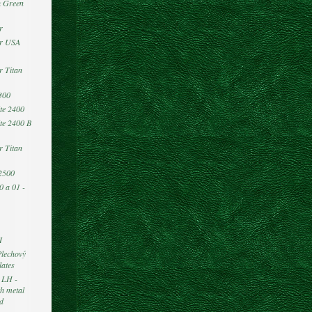
k Green
r
er USA
r Titan
300
te 2400
te 2400 B
r Titan
2500
0 a 01 -
I
Plechový
lates
- LH -
th metal
ed