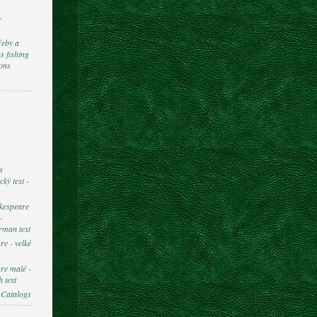
-
řeby a
s fishing
ions
s
ký text -
kespeare
-
rman text
e - velké
re malé -
 text
 Catalogs