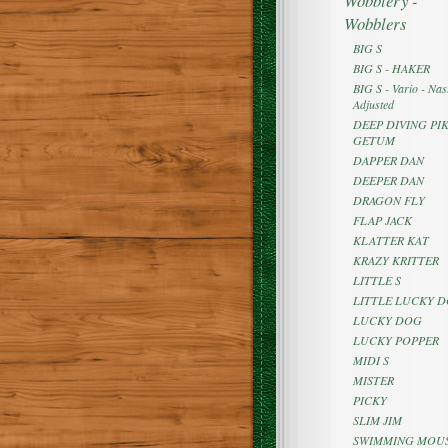
Wobblery -
Wobblers
BIG S
BIG S - HAKER
BIG S - Vario - Nast
Adjusted
DEEP DIVING PIK
GETUM
DAPPER DAN
DEEPER DAN
DRAGON FLY
FLAP JACK
KLATTER KAT
KRAZY KRITTER
LITTLE S
LITTLE LUCKY 
LUCKY DOG
LUCKY POPPER
MIDI S
MISTER
PICKY
SLIM JIM
SWIMMING MOU