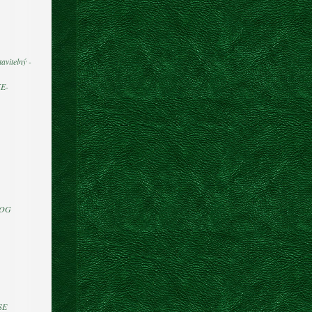
avitelný -
E-
DOG
SE