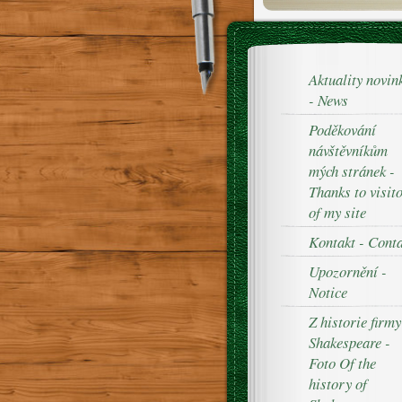
Aktuality novin
- News
Poděkování
návštěvníkům
mých stránek -
Thanks to visit
of my site
Kontakt - Cont
Upozornění -
Notice
Z historie firmy
Shakespeare -
Foto Of the
history of