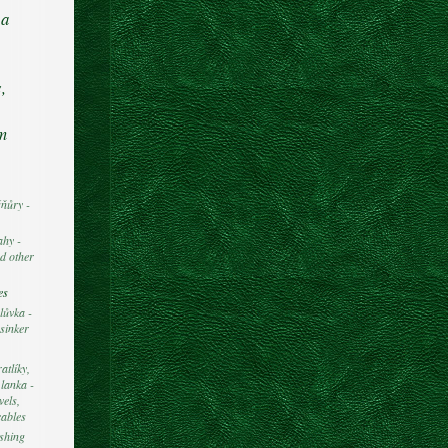
 a
,
om
ňůry -
ahy -
d other
es
lůvka -
sinker
atlíky,
 lanka -
vels,
cables
shing