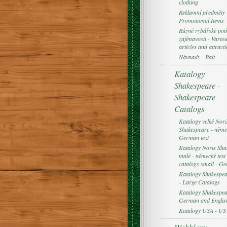
clothing
Reklamní předměty 
Promotional Items
Různé rybářské pot
zajímavosti - Variou
articles and attract
Návnady - Bait
Katalogy
Shakespeare -
Shakespeare
Catalogs
Katalogy velké Nori
Shakespeare - němec
German text
Katalogy Noris Sha
malé - německý text 
catalogs small - Ge
Katalogy Shakespear
- Large Catalogs
Katalogy Shakespea
German and English
Katalogy USA - US