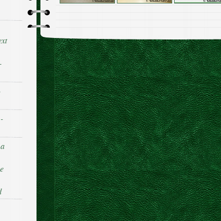
ext
-
-
 -
 a
he
d