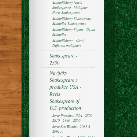
Multiplikátory Noris
Shakespeare - Multiplier
Noris Shakespeare
Multiplikátory Shakespeare -
Multiplier Shakespeare
Multiplikátory Sigma - Sigma
Multiplier
Multiplikátory - různé -
Different multipliers
Shakespeare -
2350
Navijáky
Shakespeare z
produkce USA -
Reels
Shakespeare of
U.S. production
Serie President USA - 2800 -
2810 - 2840 - 2860
Serie Sea Wonder- 2081 A -
2091 A