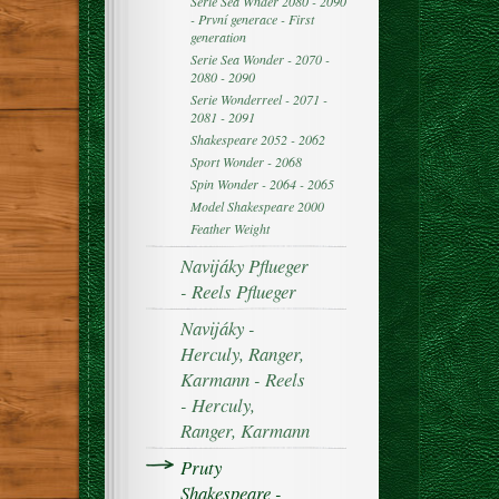
Serie Sea Wnder 2080 - 2090
- První generace - First
generation
Serie Sea Wonder - 2070 -
2080 - 2090
Serie Wonderreel - 2071 -
2081 - 2091
Shakespeare 2052 - 2062
Sport Wonder - 2068
Spin Wonder - 2064 - 2065
Model Shakespeare 2000
Feather Weight
Navijáky Pflueger
- Reels Pflueger
Navijáky -
Herculy, Ranger,
Karmann - Reels
- Herculy,
Ranger, Karmann
Pruty
Shakespeare -