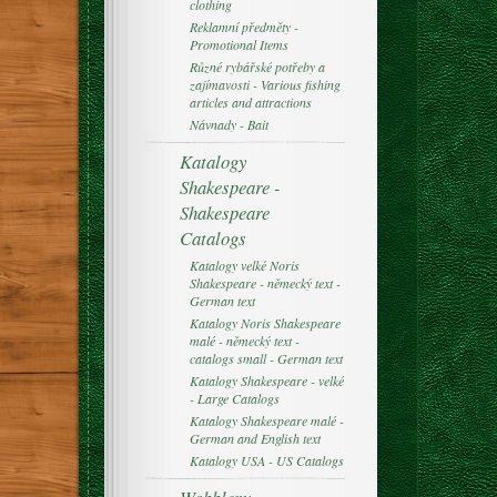
clothing
Reklamní předměty -
Promotional Items
Různé rybářské potřeby a
zajímavosti - Various fishing
articles and attractions
Návnady - Bait
Katalogy
Shakespeare -
Shakespeare
Catalogs
Katalogy velké Noris
Shakespeare - německý text -
German text
Katalogy Noris Shakespeare
malé - německý text -
catalogs small - German text
Katalogy Shakespeare - velké
- Large Catalogs
Katalogy Shakespeare malé -
German and English text
Katalogy USA - US Catalogs