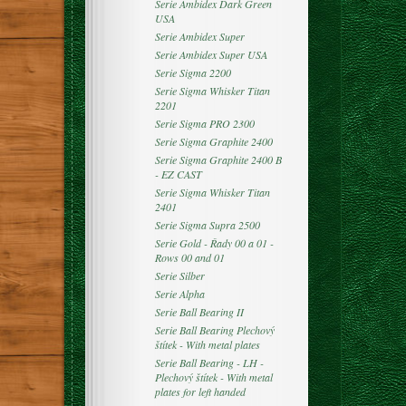
Serie Ambidex Dark Green
USA
Serie Ambidex Super
Serie Ambidex Super USA
Serie Sigma 2200
Serie Sigma Whisker Titan
2201
Serie Sigma PRO 2300
Serie Sigma Graphite 2400
Serie Sigma Graphite 2400 B
- EZ CAST
Serie Sigma Whisker Titan
2401
Serie Sigma Supra 2500
Serie Gold - Řady 00 a 01 -
Rows 00 and 01
Serie Silber
Serie Alpha
Serie Ball Bearing II
Serie Ball Bearing Plechový
štítek - With metal plates
Serie Ball Bearing - LH -
Plechový štítek - With metal
plates for left handed