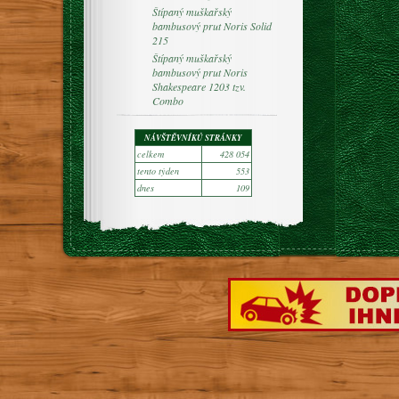
Štípaný muškařský
bambusový prut Noris Solid
215
Štípaný muškařský
bambusový prut Noris
Shakespeare 1203 tzv.
Combo
NÁVŠTĚVNÍKŮ STRÁNKY
celkem
428 054
tento týden
553
dnes
109