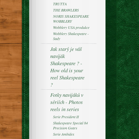
TRUTTA
THE BRAWLERS
NORIS SHAKESPEARE
WOBBLERY
Wobblery USA produkce
Wobblery Shakespeare -
Sady
Jak starý je váš
naviják
Shakespeare ? -
How old is your
reel Shakespeare
?
Fotky navijáků v
sériích - Photos
reels in series
Serie President II
Shakespeare Special 84
Precision Gears
Serie Ambidex