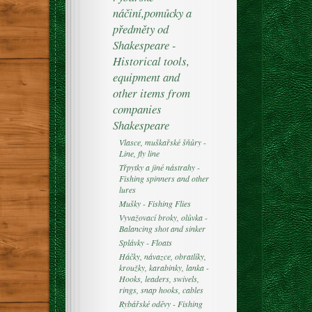
náčiní,pomůcky a
předměty od
Shakespeare -
Historical tools,
equipment and
other items from
companies
Shakespeare
Vlasce, muškařské šňůry -
Line, fly line
Třpytky a jiné nástrahy -
Fishing spinners and other
lures
Mušky - Fishing Flies
Vyvažovací broky, olůvka -
Balancing shot and sinker
Splávky - Floats
Háčky, návazce, obratlíky,
kroužky, karabinky, lanka -
Hooks, leaders, swivels,
rings, snap hooks, cables
Rybářské oděvy - Fishing