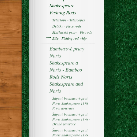
Shakespeare
Fishing Rods
Teleskopy - Telescopes
Děličky - Piece rods
Muškařské pruty - Fly rods
Biče - Fishing rod whip
Bambusové pruty
Noris
Shakespeare a
Noris - Bamboo
Rods Noris
Shakespeare and
Noris
Štípaný bambusový prut
Noris Shakespeare 1178 -
První generace
Štípaný bambusový prut
Noris Shakespeare 1178 -
Druhé generace
Štípaný bambusový prut
Noris Shakespeare 1179