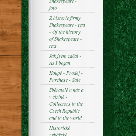
Shakespeare -
foto
Z historie firmy
Shakespeare - text
- Of the history
of Shakespeare -
text
Jak jsem začal -
As I began
Koupě - Prodej -
Purchase - Sale
Sběratelé u nás a
v cizině -
Collectors in the
Czech Republic
and in the world
Historické
rybářské