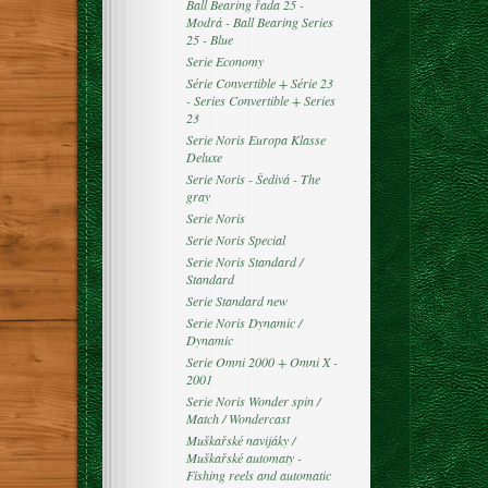
Ball Bearing řada 25 -
Modrá - Ball Bearing Series
25 - Blue
Serie Economy
Série Convertible + Série 23
- Series Convertible + Series
23
Serie Noris Europa Klasse
Deluxe
Serie Noris - Šedivá - The
gray
Serie Noris
Serie Noris Special
Serie Noris Standard /
Standard
Serie Standard new
Serie Noris Dynamic /
Dynamic
Serie Omni 2000 + Omni X -
2001
Serie Noris Wonder spin /
Match / Wondercast
Muškařské navijáky /
Muškařské automaty -
Fishing reels and automatic