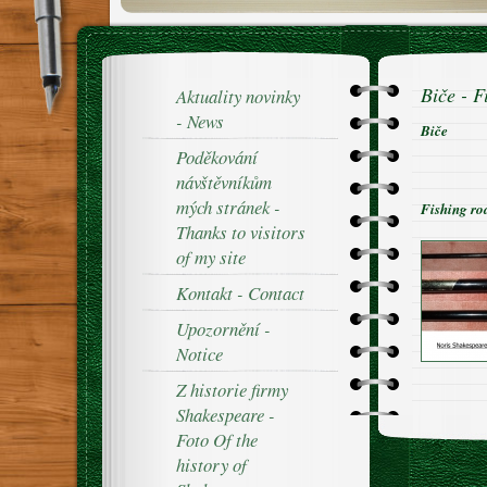
Biče - F
Aktuality novinky
- News
Biče
Poděkování
návštěvníkům
mých stránek -
Fishing ro
Thanks to visitors
of my site
Kontakt - Contact
Upozornění -
Notice
Z historie firmy
Shakespeare -
Foto Of the
history of