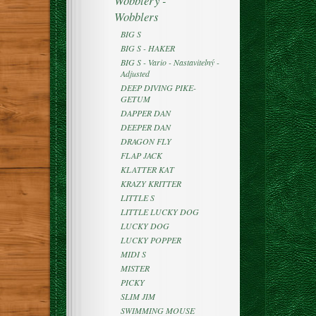
Wobblery -
Wobblers
BIG S
BIG S - HAKER
BIG S - Vario - Nastavitelný -
Adjusted
DEEP DIVING PIKE-
GETUM
DAPPER DAN
DEEPER DAN
DRAGON FLY
FLAP JACK
KLATTER KAT
KRAZY KRITTER
LITTLE S
LITTLE LUCKY DOG
LUCKY DOG
LUCKY POPPER
MIDI S
MISTER
PICKY
SLIM JIM
SWIMMING MOUSE