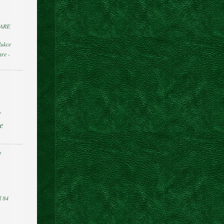
ARE
ukce
re -
r
e
v
s
l 84