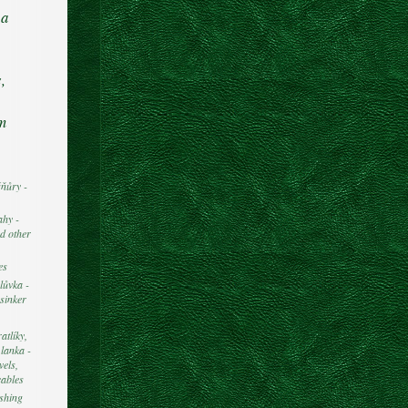
 a
,
om
ňůry -
ahy -
d other
es
lůvka -
sinker
atlíky,
 lanka -
vels,
cables
shing