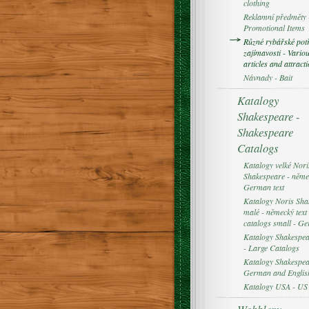
clothing
Reklamní předměty 
Promotional Items
Různé rybářské pot
zajímavosti - Variou
articles and attract
Návnady - Bait
Katalogy
Shakespeare -
Shakespeare
Catalogs
Katalogy velké Nori
Shakespeare - němec
German text
Katalogy Noris Sha
malé - německý text 
catalogs small - Ge
Katalogy Shakespear
- Large Catalogs
Katalogy Shakespea
German and English
Katalogy USA - US