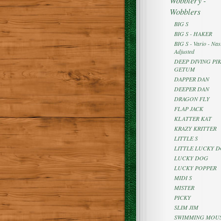
Wobblery -
Wobblers
BIG S
BIG S - HAKER
BIG S - Vario - Nast
Adjusted
DEEP DIVING PIK
GETUM
DAPPER DAN
DEEPER DAN
DRAGON FLY
FLAP JACK
KLATTER KAT
KRAZY KRITTER
LITTLE S
LITTLE LUCKY 
LUCKY DOG
LUCKY POPPER
MIDI S
MISTER
PICKY
SLIM JIM
SWIMMING MOU