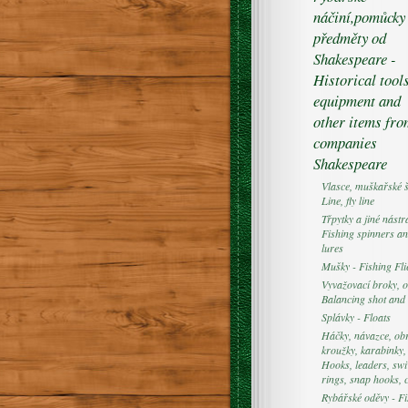
náčiní,pomůcky
předměty od
Shakespeare -
Historical tools
equipment and
other items fr
companies
Shakespeare
Vlasce, muškařské š
Line, fly line
Třpytky a jiné nástr
Fishing spinners an
lures
Mušky - Fishing Fli
Vyvažovací broky, o
Balancing shot and 
Splávky - Floats
Háčky, návazce, obr
kroužky, karabinky,
Hooks, leaders, swi
rings, snap hooks, 
Rybářské oděvy - Fi