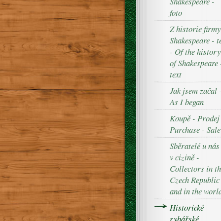
Shakespeare -
foto
Z historie firmy
Shakespeare - t
- Of the history
of Shakespeare 
text
Jak jsem začal 
As I began
Koupě - Prodej
Purchase - Sale
Sběratelé u nás
v cizině -
Collectors in t
Czech Republic
and in the worl
Historické
rybářské