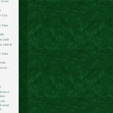
k Green
r
er USA
r Titan
300
te 2400
te 2400 B
r Titan
2500
0 a 01 -
I
Plechový
lates
- LH -
th metal
ed