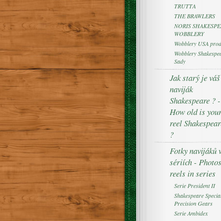
TRUTTA
THE BRAWLERS
NORIS SHAKESPE
WOBBLERY
Wobblery USA prod
Wobblery Shakespea
Sady
Jak starý je váš
naviják
Shakespeare ? -
How old is you
reel Shakespear
?
Fotky navijáků 
sériích - Photo
reels in series
Serie President II
Shakespeare Specia
Precision Gears
Serie Ambidex