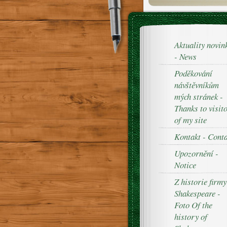
Aktuality novin
- News
Poděkování
návštěvníkům
mých stránek -
Thanks to visit
of my site
Kontakt - Cont
Upozornění -
Notice
Z historie firmy
Shakespeare -
Foto Of the
history of