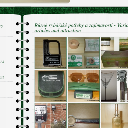
Různé rybářské potřeby a zajímavosti - Vario
ky
articles and attraction
ors
act