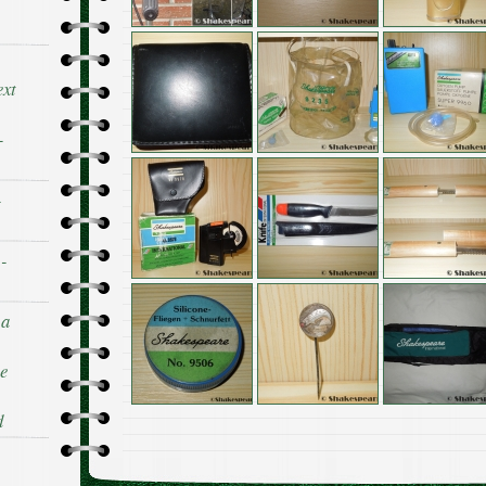
ext
-
-
 -
 a
he
d