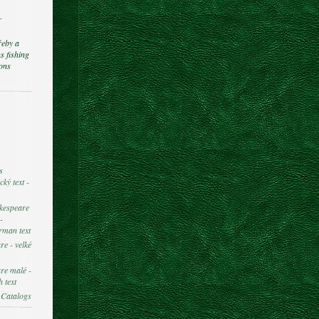
-
řeby a
s fishing
ions
s
ký text -
kespeare
-
rman text
e - velké
re malé -
 text
 Catalogs