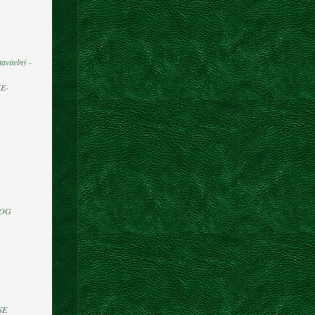
avitelný -
E-
DOG
SE