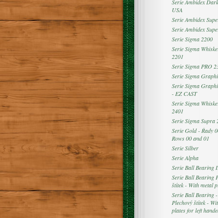
Serie Ambidex Dar
USA
Serie Ambidex Supe
Serie Ambidex Sup
Serie Sigma 2200
Serie Sigma Whiske
2201
Serie Sigma PRO 2
Serie Sigma Graphi
Serie Sigma Graphi
- EZ CAST
Serie Sigma Whiske
2401
Serie Sigma Supra 
Serie Gold - Řady 0
Rows 00 and 01
Serie Silber
Serie Alpha
Serie Ball Bearing I
Serie Ball Bearing 
štítek - With metal p
Serie Ball Bearing 
Plechový štítek - Wi
plates for left hand