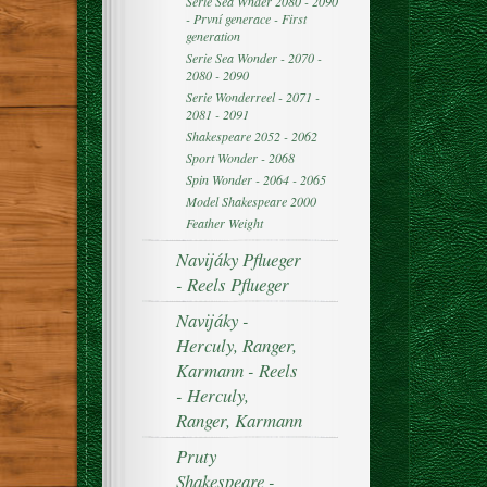
Serie Sea Wnder 2080 - 2090
- První generace - First
generation
Serie Sea Wonder - 2070 -
2080 - 2090
Serie Wonderreel - 2071 -
2081 - 2091
Shakespeare 2052 - 2062
Sport Wonder - 2068
Spin Wonder - 2064 - 2065
Model Shakespeare 2000
Feather Weight
Navijáky Pflueger
- Reels Pflueger
Navijáky -
Herculy, Ranger,
Karmann - Reels
- Herculy,
Ranger, Karmann
Pruty
Shakespeare -