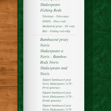
Shakespeare
Fishing Rods
Teleskopy - Telescopes
Děličky - Piece rods
Muškařské pruty - Fly rods
Biče - Fishing rod whip
Bambusové pruty
Noris
Shakespeare a
Noris - Bamboo
Rods Noris
Shakespeare and
Noris
Štípaný bambusový prut
Noris Shakespeare 1178 -
První generace
Štípaný bambusový prut
Noris Shakespeare 1178 -
Druhé generace
Štípaný bambusový prut
Noris Shakespeare 1179