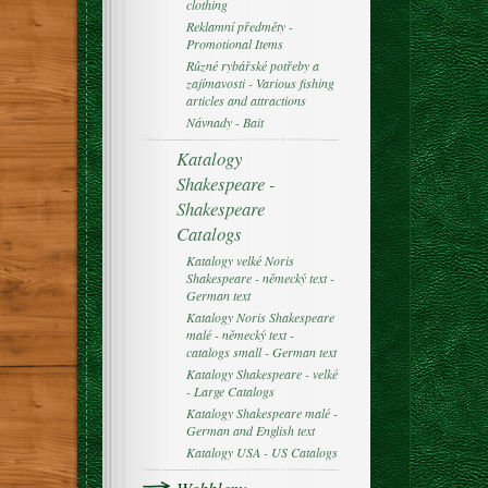
clothing
Reklamní předměty -
Promotional Items
Různé rybářské potřeby a
zajímavosti - Various fishing
articles and attractions
Návnady - Bait
Katalogy
Shakespeare -
Shakespeare
Catalogs
Katalogy velké Noris
Shakespeare - německý text -
German text
Katalogy Noris Shakespeare
malé - německý text -
catalogs small - German text
Katalogy Shakespeare - velké
- Large Catalogs
Katalogy Shakespeare malé -
German and English text
Katalogy USA - US Catalogs