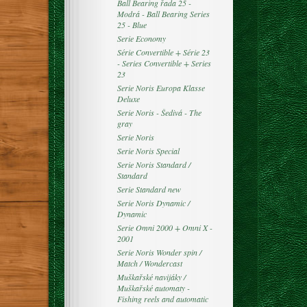
Ball Bearing řada 25 -
Modrá - Ball Bearing Series
25 - Blue
Serie Economy
Série Convertible + Série 23
- Series Convertible + Series
23
Serie Noris Europa Klasse
Deluxe
Serie Noris - Šedivá - The
gray
Serie Noris
Serie Noris Special
Serie Noris Standard /
Standard
Serie Standard new
Serie Noris Dynamic /
Dynamic
Serie Omni 2000 + Omni X -
2001
Serie Noris Wonder spin /
Match / Wondercast
Muškařské navijáky /
Muškařské automaty -
Fishing reels and automatic