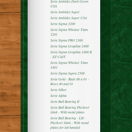
Serie Ambidex Dark Green
USA
Serie Ambidex Super
Serie Ambidex Super USA
Serie Sigma 2200
Serie Sigma Whisker Titan
2201
Serie Sigma PRO 2300
Serie Sigma Graphite 2400
Serie Sigma Graphite 2400 B
- EZ CAST
Serie Sigma Whisker Titan
2401
Serie Sigma Supra 2500
Serie Gold - Řady 00 a 01 -
Rows 00 and 01
Serie Silber
Serie Alpha
Serie Ball Bearing II
Serie Ball Bearing Plechový
štítek - With metal plates
Serie Ball Bearing - LH -
Plechový štítek - With metal
plates for left handed