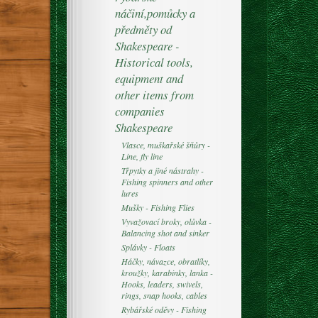
náčiní,pomůcky a
předměty od
Shakespeare -
Historical tools,
equipment and
other items from
companies
Shakespeare
Vlasce, muškařské šňůry -
Line, fly line
Třpytky a jiné nástrahy -
Fishing spinners and other
lures
Mušky - Fishing Flies
Vyvažovací broky, olůvka -
Balancing shot and sinker
Splávky - Floats
Háčky, návazce, obratlíky,
kroužky, karabinky, lanka -
Hooks, leaders, swivels,
rings, snap hooks, cables
Rybářské oděvy - Fishing