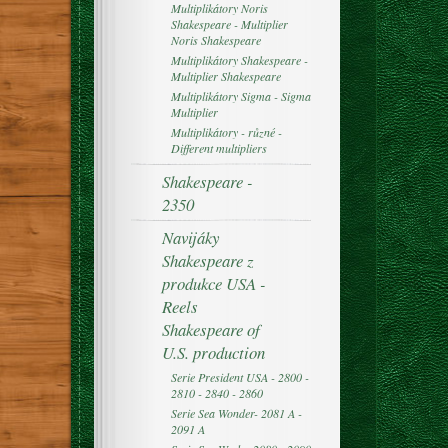
Multiplikátory Noris
Shakespeare - Multiplier
Noris Shakespeare
Multiplikátory Shakespeare -
Multiplier Shakespeare
Multiplikátory Sigma - Sigma
Multiplier
Multiplikátory - různé -
Different multipliers
Shakespeare -
2350
Navijáky
Shakespeare z
produkce USA -
Reels
Shakespeare of
U.S. production
Serie President USA - 2800 -
2810 - 2840 - 2860
Serie Sea Wonder- 2081 A -
2091 A