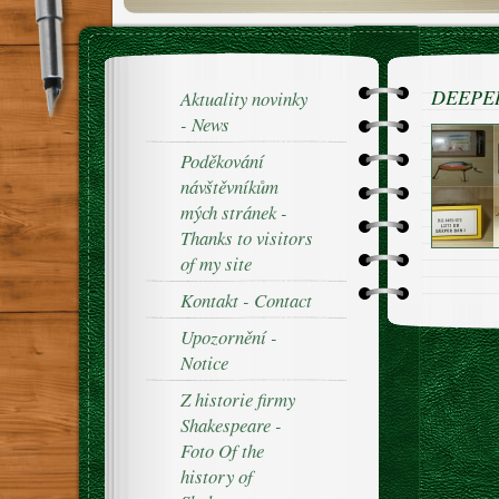
DEEPE
Aktuality novinky
- News
Poděkování
návštěvníkům
mých stránek -
Thanks to visitors
of my site
Kontakt - Contact
Upozornění -
Notice
Z historie firmy
Shakespeare -
Foto Of the
history of