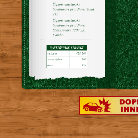
Štípaný muškařský
bambusový prut Noris Solid
215
Štípaný muškařský
bambusový prut Noris
Shakespeare 1203 tzv.
Combo
NÁVŠTĚVNÍKŮ STRÁNKY
celkem
428 269
tento týden
768
dnes
159