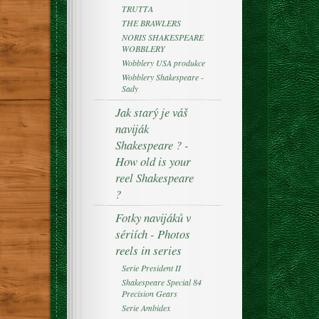
TRUTTA
THE BRAWLERS
NORIS SHAKESPEARE
WOBBLERY
Wobblery USA produkce
Wobblery Shakespeare -
Sady
Jak starý je váš
naviják
Shakespeare ? -
How old is your
reel Shakespeare
?
Fotky navijáků v
sériích - Photos
reels in series
Serie President II
Shakespeare Special 84
Precision Gears
Serie Ambidex