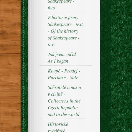
Shakespeare -
foto
Z historie firmy
Shakespeare - text
- Of the history
of Shakespeare -
text
Jak jsem začal -
As I began
Koupě - Prodej -
Purchase - Sale
Sběratelé u nás a
v cizině -
Collectors in the
Czech Republic
and in the world
Historické
rybářské