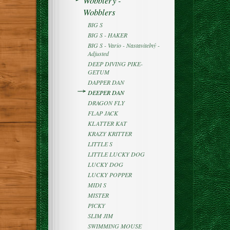
Wobblery -
Wobblers
BIG S
BIG S - HAKER
BIG S - Vario - Nastavitelný -
Adjusted
DEEP DIVING PIKE-
GETUM
DAPPER DAN
DEEPER DAN
DRAGON FLY
FLAP JACK
KLATTER KAT
KRAZY KRITTER
LITTLE S
LITTLE LUCKY DOG
LUCKY DOG
LUCKY POPPER
MIDI S
MISTER
PICKY
SLIM JIM
SWIMMING MOUSE